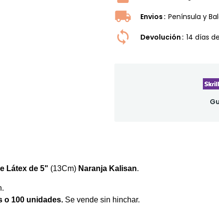
Envios
Península y Ba
Devolución
14 dí­as 
Gu
e Látex de 5"
(13Cm)
Naranja Kalisan
.
n.
s o 100 unidades
.
Se vende sin hinchar.