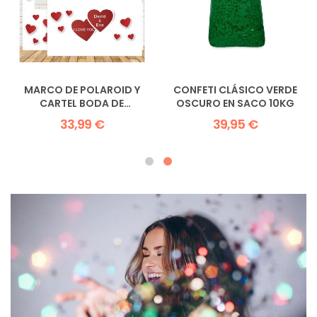
CAÑÓN MANUAL 80 CMS
20 CAÑONES ELÉCTRICO 80
CONFETI BIO
CMS (CONFETI BIO ARROZ)
7,16 €
207,20 €