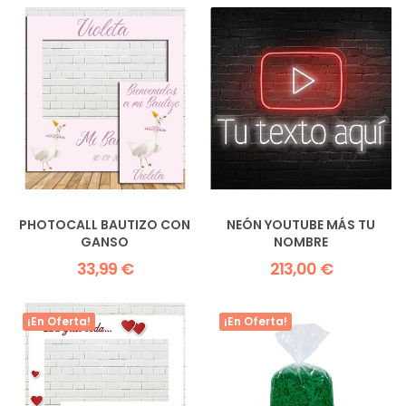
¡En Oferta!
PACK DE HELIO CON 25
VALE REGALO ENTRADAS
GLOBOS BLANCOS +
GIGANTE 120X90CM
CORAZONES...
52,90 €
36,00 €
¡En Oferta!