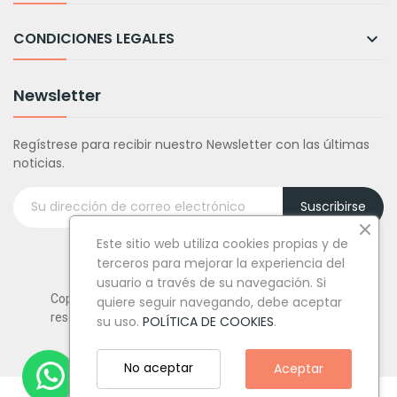
CONDICIONES LEGALES

Newsletter
Regístrese para recibir nuestro Newsletter con las últimas
noticias.
Suscribirse
Este sitio web utiliza cookies propias y de
terceros para mejorar la experiencia del
usuario a través de su navegación. Si
Copyright © Tufiestamolamazo.com - Todos los derechos
quiere seguir navegando, debe aceptar
reservados.
su uso.
POLÍTICA DE COOKIES
.
No aceptar
Aceptar