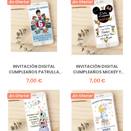
¡En Oferta!
¡En Oferta!
INVITACIÓN DIGITAL
INVITACIÓN DIGITAL
CUMPLEAÑOS PATRULLA
CUMPLEAÑOS MICKEY Y
CANINA
MINNIE
7,00 €
7,00 €
¡En Oferta!
¡En Oferta!