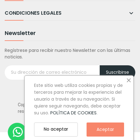
CONDICIONES LEGALES

Newsletter
Regístrese para recibir nuestro Newsletter con las últimas
noticias.
Suscribirse
Este sitio web utiliza cookies propias y de
terceros para mejorar la experiencia del
usuario a través de su navegación. Si
Copyright © Tufiestamolamazo.com - Todos los derechos
quiere seguir navegando, debe aceptar
reservados.
su uso.
POLÍTICA DE COOKIES
.
No aceptar
Aceptar