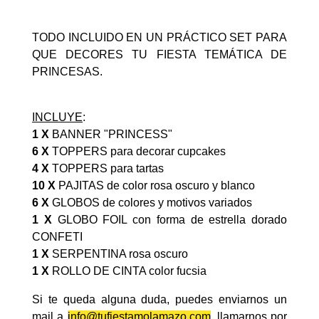
TODO INCLUIDO EN UN PRÁCTICO SET PARA
QUE DECORES TU FIESTA TEMÁTICA DE
PRINCESAS.
INCLUYE
:
1 X
BANNER "PRINCESS"
6 X
TOPPERS para decorar cupcakes
4 X
TOPPERS para tartas
10 X
PAJITAS de color rosa oscuro y blanco
6 X
GLOBOS de colores y motivos variados
1 X
GLOBO FOIL con forma de estrella dorado
CONFETI
1 X
SERPENTINA rosa oscuro
1 X
ROLLO DE CINTA color fucsia
Si te queda alguna duda, puedes enviarnos un
mail a
info@tufiestamolamazo.com
, llamarnos por