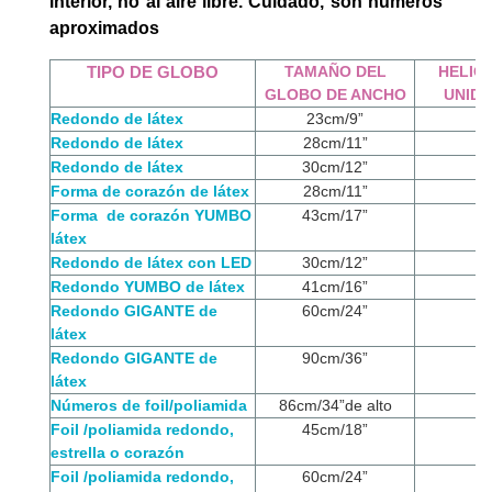
interior, no al aire libre. Cuidado, son números
aproximados
TIPO DE GLOBO
TAMAÑO DEL
HELIO
GLOBO DE ANCHO
UNID
Redondo de látex
23cm/9”
Redondo de látex
28cm/11”
Redondo de látex
30cm/12”
Forma de corazón de látex
28cm/11”
Forma de corazón YUMBO
43cm/17”
látex
Redondo de látex con LED
30cm/12”
Redondo YUMBO de látex
41cm/16”
Redondo GIGANTE de
60cm/24”
látex
Redondo GIGANTE de
90cm/36”
látex
Números de foil/poliamida
86cm/34”de alto
Foil /poliamida redondo,
45cm/18”
estrella o corazón
Foil /poliamida redondo,
60cm/24”