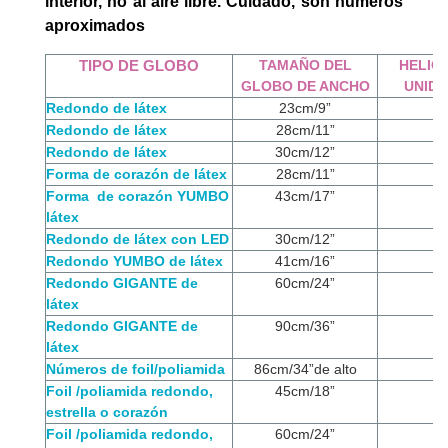
interior, no al aire libre. Cuidado, son números
aproximados
TIPO DE GLOBO
TAMAÑO DEL
HELIO
GLOBO DE ANCHO
UNID
Redondo de látex
23cm/9”
Redondo de látex
28cm/11”
Redondo de látex
30cm/12”
Forma de corazón de látex
28cm/11”
Forma de corazón YUMBO
43cm/17”
látex
Redondo de látex con LED
30cm/12”
Redondo YUMBO de látex
41cm/16”
Redondo GIGANTE de
60cm/24”
látex
Redondo GIGANTE de
90cm/36”
látex
Números de foil/poliamida
86cm/34”de alto
Foil /poliamida redondo,
45cm/18”
estrella o corazón
Foil /poliamida redondo,
60cm/24”