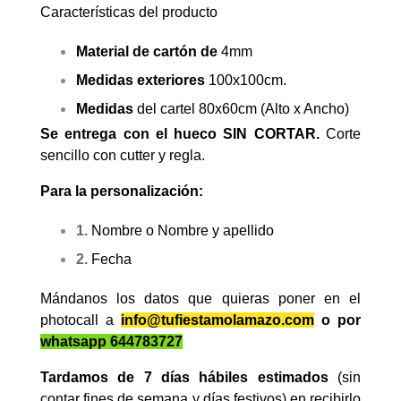
Características del producto
Material de cartón de
4mm
Medidas exteriores
100x100cm.
Medidas
del cartel 80x60cm (Alto x Ancho)
Se entrega con el hueco SIN CORTAR.
Corte
sencillo con cutter y regla.
Para la personalización:
1.
Nombre o Nombre y apellido
2.
Fecha
Mándanos los datos que quieras poner en el
photocall a
info@tufiestamolamazo.com
o por
whatsapp 644783727
Tardamos de 7 días hábiles estimados
(sin
contar fines de semana y días festivos) en recibirlo