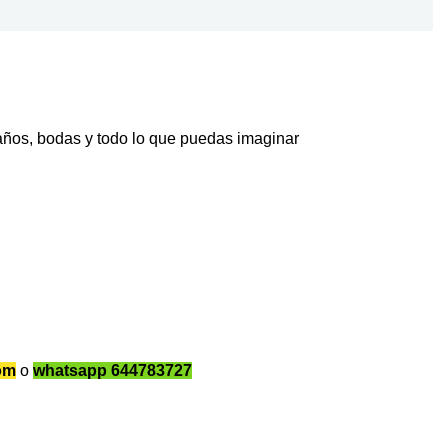
eaños, bodas y todo lo que puedas imaginar
.
om
o
whatsapp 644783727