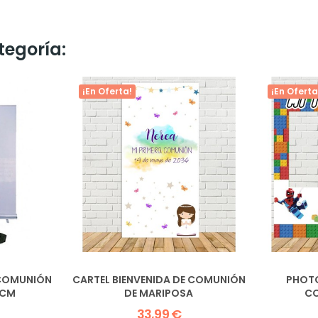
tegoría:
¡En Oferta!
¡En Oferta
 COMUNIÓN
CARTEL BIENVENIDA DE COMUNIÓN
PHOTO
 CM
DE MARIPOSA
C
33,99 €