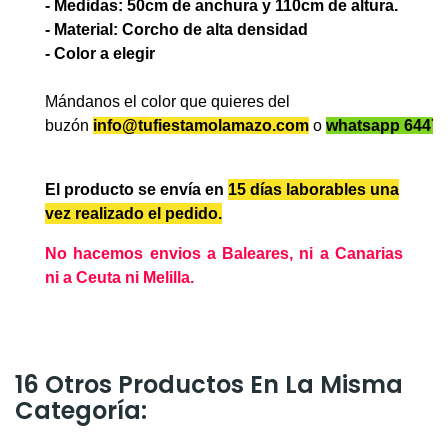
- Medidas: 50cm de anchura y
110cm de altura.
- Material: Corcho de alta densidad
- Color a elegir
Mándanos el color que quieres del
buzón
info@tufiestamolamazo.com
o
whatsapp
6447
El producto se envía en
15 días laborables
una
vez realizado el pedido.
No hacemos envios a Baleares, ni a Canarias
ni a Ceuta ni Melilla.
16 Otros Productos En La Misma
Categoría: