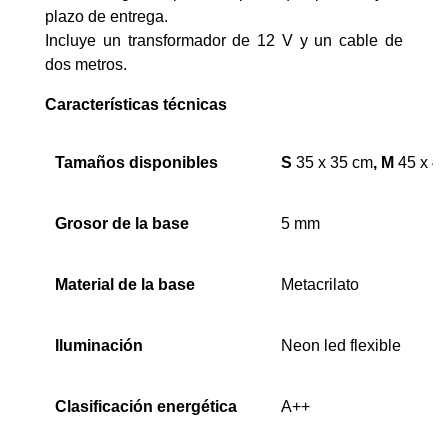
plazo de entrega.
Incluye un transformador de 12 V y un cable de
dos metros.
Características técnicas
Tamaños disponibles
S
35 x 35 cm
, M
45 x 4
Grosor de la base
5 mm
Material de la base
Metacrilato
Iluminación
Neon led flexible
Clasificación energética
A++