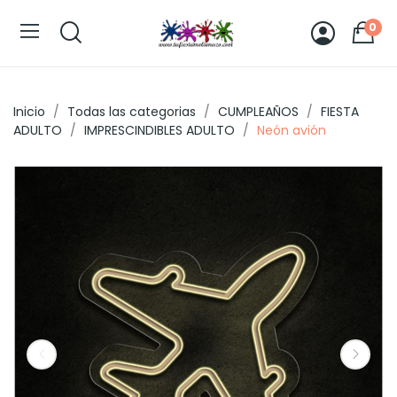
0
Inicio
Todas las categorias
CUMPLEAÑOS
FIESTA
ADULTO
IMPRESCINDIBLES ADULTO
Neón avión