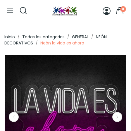
0
Inicio
Todas las categorias
GENERAL
NEÓN
DECORATIVOS
Neón la vida es ahora