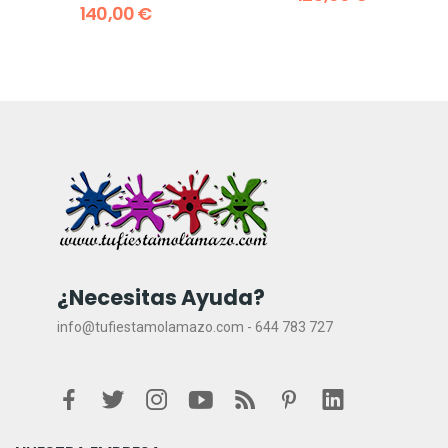
MOON
140,00 €
¿Necesitas Ayuda?
info@tufiestamolamazo.com - 644 783 727