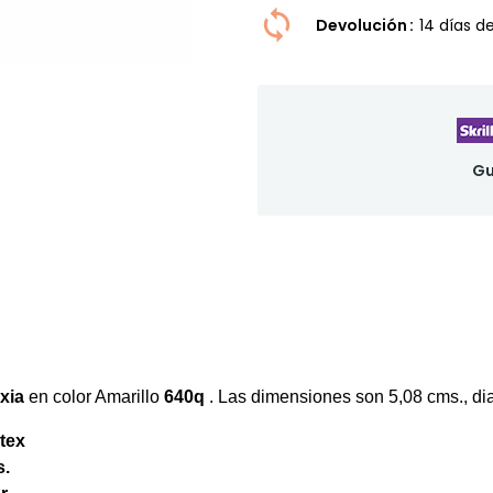
Devolución
14 dí­as 
Gu
xia
en color Amarillo
640q
. Las dimensiones son 5,08 cms., d
tex
s.