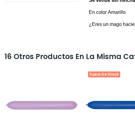
Se vende sin hincha
En color Amarillo
¿Eres un mago hacien
16 Otros Productos En La Misma Ca
Fuera De Stock