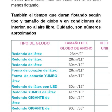
menos flotando.
También el tiempo que duran flotando según
tipo y tamaño de globo y en condiciones de
interior, no al aire libre. Cuidado, son números
aproximados
TIPO DE GLOBO
TAMAÑO DEL
HELIO
GLOBO DE ANCHO
UNID
Redondo de látex
23cm/9”
Redondo de látex
28cm/11”
Redondo de látex
30cm/12”
Forma de corazón de látex
28cm/11”
Forma de corazón YUMBO
43cm/17”
látex
Redondo de látex con LED
30cm/12”
Redondo YUMBO de látex
41cm/16”
Redondo GIGANTE de
60cm/24”
látex
Redondo GIGANTE de
90cm/36”