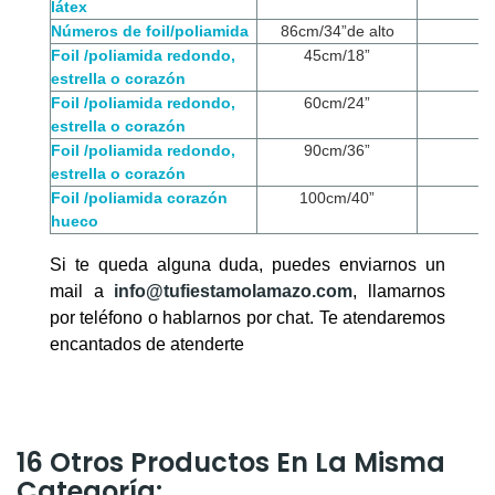
látex
Números de foil/poliamida
86cm/34”de alto
Foil /poliamida redondo,
45cm/18”
estrella o corazón
Foil /poliamida redondo,
60cm/24”
estrella o corazón
Foil /poliamida redondo,
90cm/36”
estrella o corazón
Foil /poliamida corazón
100cm/40”
hueco
Si te queda alguna duda, puedes enviarnos un
mail a
info@tufiestamolamazo.com
, llamarnos
por teléfono o hablarnos por chat. Te atendaremos
encantados de atenderte
16 Otros Productos En La Misma
Categoría: