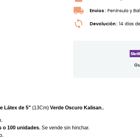
Envios
Península y Ba
Devolución
14 dí­as 
Gu
e Látex de 5"
(13Cm)
Verde Oscuro Kalisan.
.
n.
s o 100 unidades
.
Se vende sin hinchar.
o.