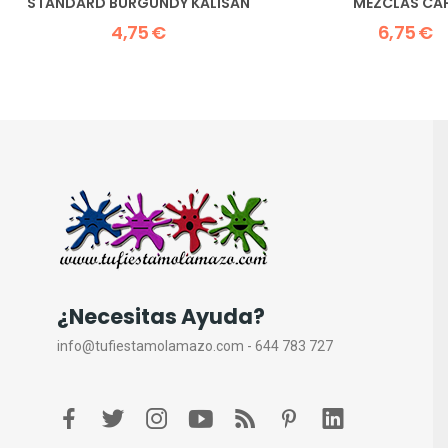
STANDARD BURGUNDY KALISAN
MEZCLAS CA
4,75 €
6,75 €
¿Necesitas Ayuda?
info@tufiestamolamazo.com - 644 783 727