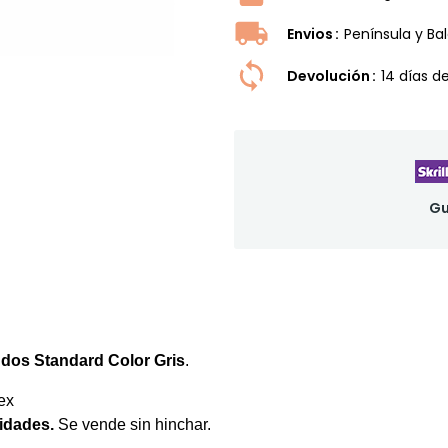
Envios
Península y Ba
Devolución
14 dí­as 
Gu
dos Standard Color Gris
.
ex
idades.
Se vende sin hinchar.