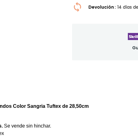
Devolución
14 dí­as 
Gu
ndos Color Sangria Tuftex de 28,50cm
s.
Se vende sin hinchar.
ex