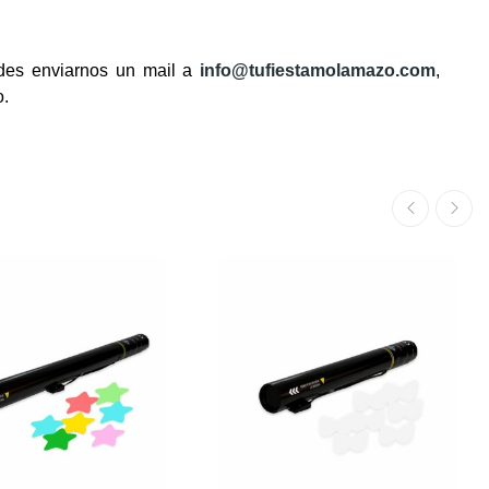
edes enviarnos un mail a
info@tufiestamolamazo.com
,
o.