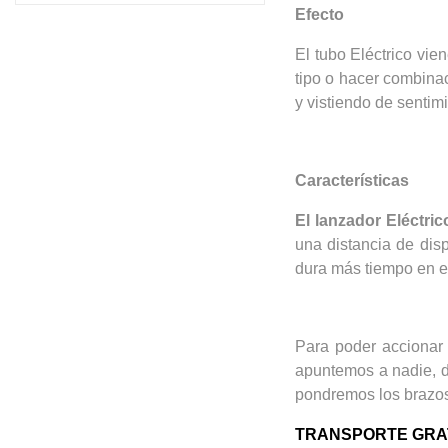
Efecto
El tubo Eléctrico vi
tipo o hacer combinac
y vistiendo de sentim
Características
El lanzador Eléctri
una distancia de dis
dura más tiempo en el
Para poder accionar 
apuntemos a nadie, d
pondremos los brazos
TRANSPORTE GRATI