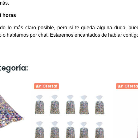
 más.
 horas
todo lo más claro posible, pero si te queda alguna duda, pu
o o hablarnos por chat. Estaremos encantados de hablar contig
tegoría:
¡En Oferta!
¡En Oferta