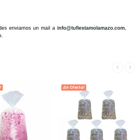
edes enviarnos un mail a
info@tufiestamolamazo.com
,
o.
!
¡En Oferta!