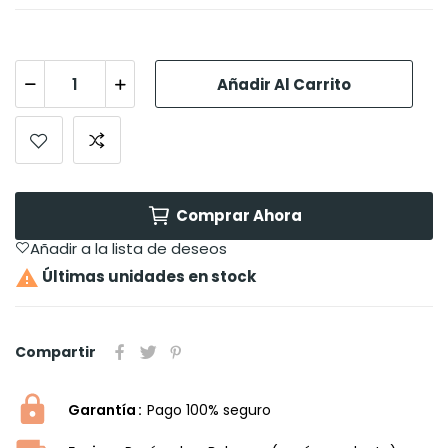
Añadir Al Carrito
Comprar Ahora
Añadir a la lista de deseos

Últimas unidades en stock
Compartir
Garantía
Pago 100% seguro