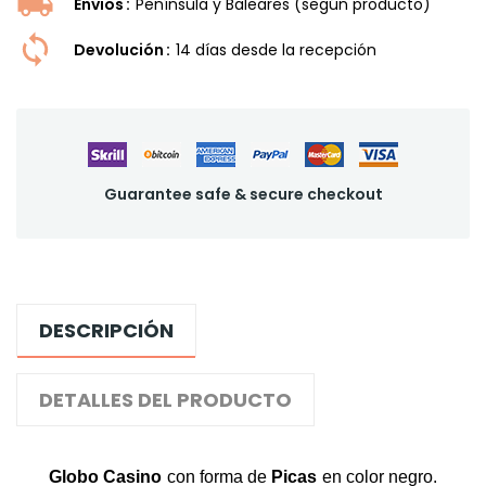
Envios
Península y Baleares (según producto)
Devolución
14 dí­as desde la recepción
Guarantee safe & secure checkout
DESCRIPCIÓN
DETALLES DEL PRODUCTO
Globo
Casino
con forma de
Picas
en color negro.