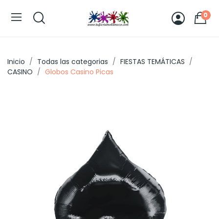
0
Inicio
Todas las categorias
FIESTAS TEMÁTICAS
CASINO
Globos Casino Picas