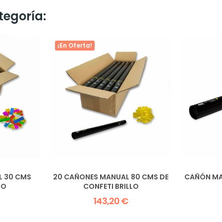
tegoría:
¡En Oferta!
L 30 CMS
20 CAÑONES MANUAL 80 CMS DE
CAÑÓN MA
LO
CONFETI BRILLO
143,20 €