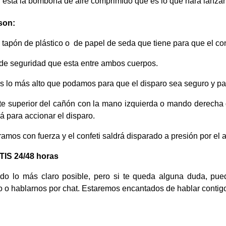
r, esta la bombona de aire comprimido que es lo que hará lanzar 
son:
el tapón de plástico o de papel de seda que tiene para que el co
to de seguridad que esta entre ambos cuerpos.
os lo más alto que podamos para que el disparo sea seguro y pa
te superior del cañón con la mano izquierda o mando derecha 
rá para accionar el disparo.
giramos con fuerza y el confeti saldrá disparado a presión por el
S 24/48 horas
todo lo más claro posible, pero si te queda alguna duda, pu
o o hablarnos por chat. Estaremos encantados de hablar contig