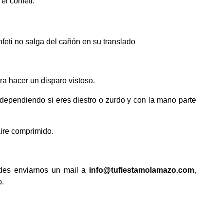
el confeti.
nfeti no salga del cañón en su translado
ra hacer un disparo vistoso.
dependiendo si eres diestro o zurdo y con la mano parte
 aire comprimido.
edes enviarnos un mail a
info@tufiestamolamazo.com
,
o.