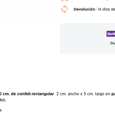
Devolución
14 dí­as 
Gu
 cm. de confeti rectangular
2 cm. ancho x 5 cm. largo en
p
eti.
n