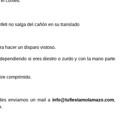
el confeti.
nfeti no salga del cañón en su translado
ra hacer un disparo vistoso.
dependiendo si eres diestro o zurdo y con la mano parte
 aire comprimido.
edes enviarnos un mail a
info@tufiestamolamazo.com
,
o.