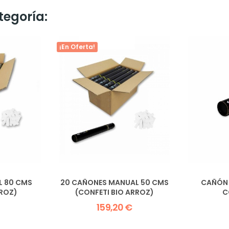
tegoría:
¡En Oferta!
L 80 CMS
20 CAÑONES MANUAL 50 CMS
CAÑÓN 
RROZ)
(CONFETI BIO ARROZ)
C
159,20 €