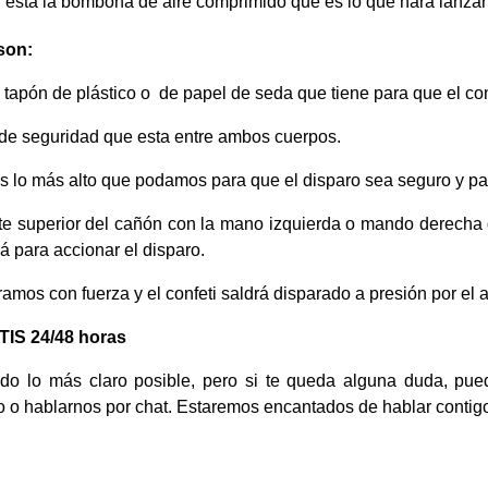
r, esta la bombona de aire comprimido que es lo que hará lanzar 
son:
el tapón de plástico o de papel de seda que tiene para que el co
to de seguridad que esta entre ambos cuerpos.
os lo más alto que podamos para que el disparo sea seguro y pa
te superior del cañón con la mano izquierda o mando derecha 
rá para accionar el disparo.
giramos con fuerza y el confeti saldrá disparado a presión por el
S 24/48 horas
todo lo más claro posible, pero si te queda alguna duda, pu
o o hablarnos por chat. Estaremos encantados de hablar contig