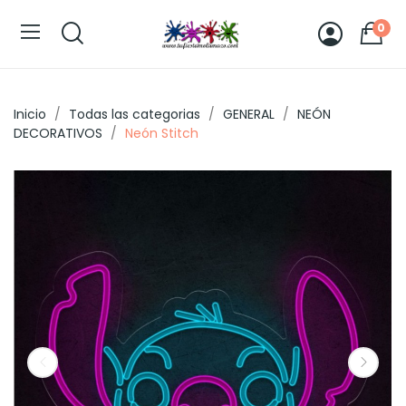
0
Inicio
Todas las categorias
GENERAL
NEÓN
DECORATIVOS
Neón Stitch