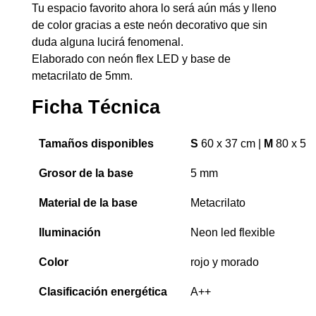
Tu espacio favorito ahora lo será aún más y lleno
de color gracias a este neón decorativo que sin
duda alguna lucirá fenomenal.
Elaborado con neón flex LED y base de
metacrilato de 5mm.
Ficha Técnica
Tamaños disponibles
S
60 x 37 cm |
M
80 x 50
Grosor de la base
5 mm
Material de la base
Metacrilato
Iluminación
Neon led flexible
Color
rojo y morado
Clasificación energética
A++