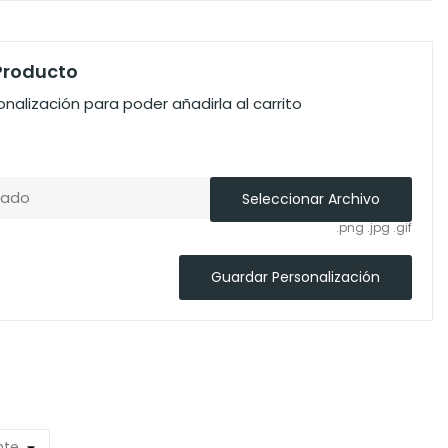
 Producto
nalización para poder añadirla al carrito
nado
Seleccionar Archivo
.png .jpg .gif
Guardar Personalización