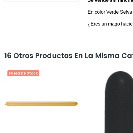
Se vende sin hincha
En color Verde Selva
¿Eres un mago hacien
16 Otros Productos En La Misma Ca
Fuera De Stock