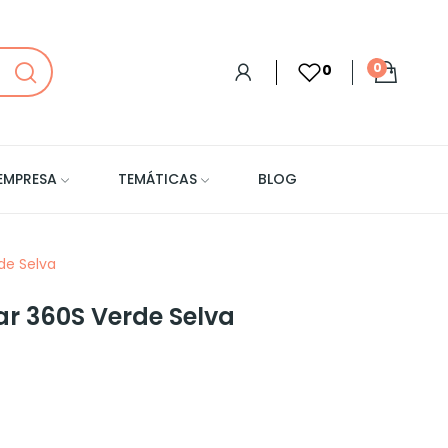
0
0
EMPRESA
TEMÁTICAS
BLOG
de Selva
r 360S Verde Selva