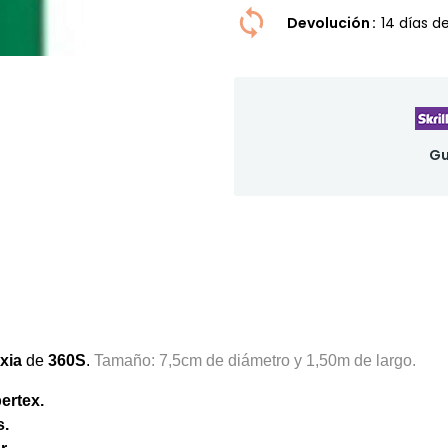
Devolución
14 dí­as 
Gu
xia
de
360S
.
Tamaño: 7,5cm de diámetro y 1,50m de largo.
ertex.
s.