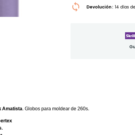
Devolución
14 dí­as 
Gu
k Amatista
. Globos para moldear de 260s.
ertex
s.