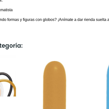
r.
Amatista
do formas y figuras con globos? ¡Anímate a dar rienda suelta a
tegoría: