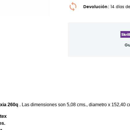
Devolución
14 dí­as 
Gu
xia
260q
. Las dimensiones son 5,08 cms., diametro x 152,40 
tex
es.