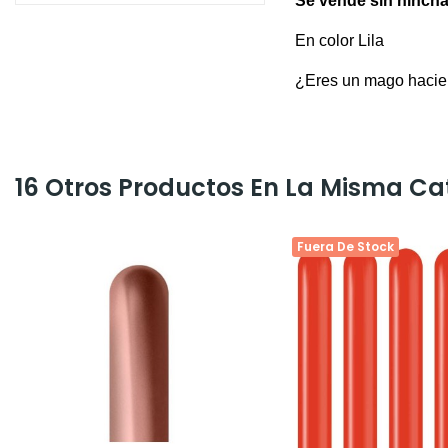
Se vende sin hincha
En color Lila
¿Eres un mago hacien
16 Otros Productos En La Misma Ca
Fuera De Stock