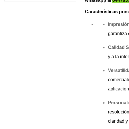
whatsapp al
644783
Características prin
Impresión
garantiza 
Calidad S
y a la int
Versatili
comerciale
aplicacion
Personali
resolución
claridad y