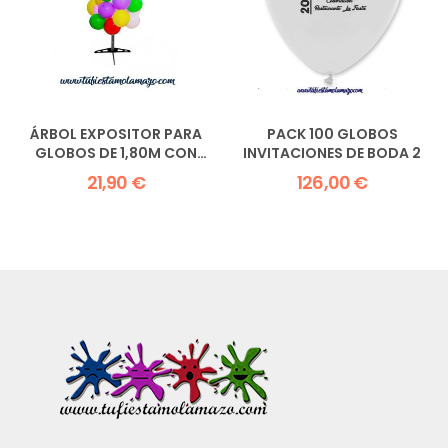
ÁRBOL EXPOSITOR PARA
PACK 100 GLOBOS
GLOBOS DE 1,80M CON
INVITACIONES DE BODA 2
BASE...
21,90 €
126,00 €