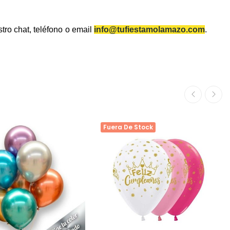
tro chat, teléfono o email
info@tufiestamolamazo.com
.
Fuera De Stock