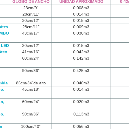
GLOBO DE ANCHO
UNIDAD APROXIMADO
0,4
23cm/9”
0,008m3
28cm/11”
0,014m3
30cm/12”
0,015m3
látex
28cm/11”
0.009m3
UMBO
43cm/17”
0.030m3
n LED
30cm/12”
0,015m3
átex
41cm/16”
0,042m3
60cm/24”
0,142m3
90cm/36”
0,425m3
mida
86cm/34”de alto
0,040m3
do,
45cm/18”
0,014m3
do,
60cm/24”
0,020m3
do,
90cm/36”
0,113m3
ón
100cm/40”
0,056m3