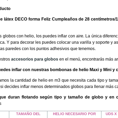
ducto
e látex DECO forma Feliz Cumpleaños de 28 centímetros/1
os globos con helio, los puedes inflar con aire. La única diferenc
ca. Y para decorar les puedes colocar una varilla y soporte y as
las paredes con los puntos adhesivos que tenemos.
estros
accesorios para globos
en el menú, encontrarás más art
des inflar con nuestras bombonas de helio Maxi y Mini y 
amos la cantidad de helio en m3 que necesita cada tipo y tam
 si decides inflar menos determinados globos para llenar más c
que duran flotando según tipo y tamaño de globo y en c
s
O
TAMAÑO DEL
HELIO NECESARIO POR
UDS X