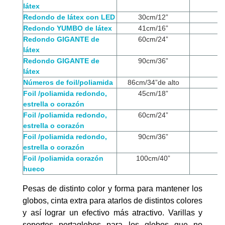
látex
Redondo de látex con LED
30cm/12”
Redondo YUMBO de látex
41cm/16”
Redondo GIGANTE de
60cm/24”
látex
Redondo GIGANTE de
90cm/36”
látex
Números de foil/poliamida
86cm/34”de alto
Foil /poliamida redondo,
45cm/18”
estrella o corazón
Foil /poliamida redondo,
60cm/24”
estrella o corazón
Foil /poliamida redondo,
90cm/36”
estrella o corazón
Foil /poliamida corazón
100cm/40”
hueco
Pesas de distinto color y forma para mantener los
globos, cinta extra para atarlos de distintos colores
y así lograr un efectivo más atractivo. Varillas y
soportes portaglobos para los globos que no