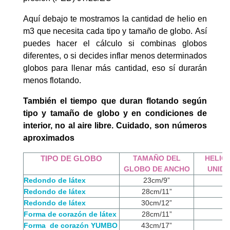
Aquí debajo te mostramos la cantidad de helio en
m3 que necesita cada tipo y tamaño de globo. Así
puedes hacer el cálculo si combinas globos
diferentes, o si decides inflar menos determinados
globos para llenar más cantidad, eso sí durarán
menos flotando.
También el tiempo que duran flotando según
tipo y tamaño de globo y en condiciones de
interior, no al aire libre. Cuidado, son números
aproximados
TIPO DE GLOBO
TAMAÑO DEL
HELIO
GLOBO DE ANCHO
UNID
Redondo de látex
23cm/9”
Redondo de látex
28cm/11”
Redondo de látex
30cm/12”
Forma de corazón de látex
28cm/11”
Forma de corazón YUMBO
43cm/17”