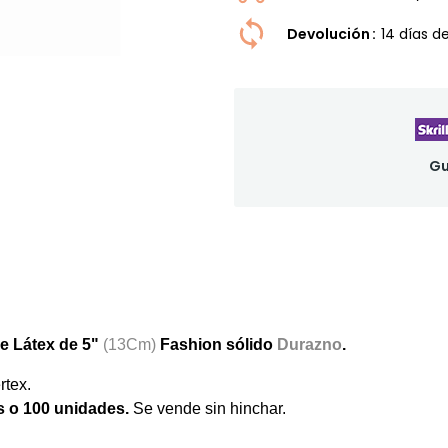
Devolución
14 dí­as 
Gu
e Látex de 5"
(13Cm)
Fashion
sólido
Durazno
.
rtex.
s o 100 unidades
.
Se vende sin hinchar.