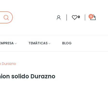
0
0
EMPRESA
TEMÁTICAS
BLOG
do Durazno
hion solido Durazno