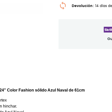
Devolución
14 dí­as 
Gu
24" Color Fashion sólido Azul
Naval de 61cm
rtex
n hinchar.