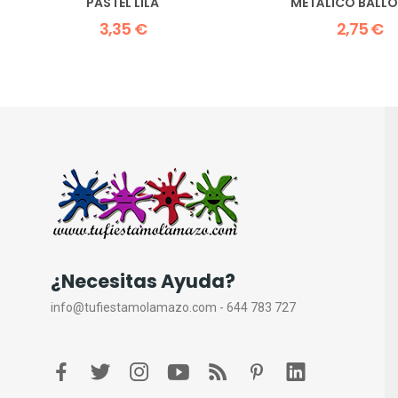
PASTEL LILA
METÁLICO BALL
3,35 €
2,75 €
¿Necesitas Ayuda?
info@tufiestamolamazo.com - 644 783 727