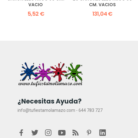
VACIO
CM. VACIOS
5,52 €
131,04 €
¿Necesitas Ayuda?
info@tufiestamolamazo.com - 644 783 727