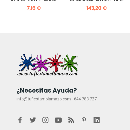
BIO
7,16 €
143,20 €
¿Necesitas Ayuda?
info@tufiestamolamazo.com - 644 783 727