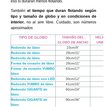
eso sí durarán menos flotando.
También
el tiempo que duran flotando según
tipo y tamaño de globo y en condiciones de
interior
, no al aire libre. Cuidado, son números
aproximados
TIPO DE GLOBO
TAMAÑO DEL
HELIO
GLOBO DE ANCHO
UNID
Redondo de látex
23cm/9”
Redondo de látex
28cm/11”
Redondo de látex
30cm/12”
Forma de corazón de látex
28cm/11”
Forma de corazón YUMBO
43cm/17”
látex
Redondo de látex con LED
30cm/12”
Redondo YUMBO de látex
41cm/16”
Redondo GIGANTE de
60cm/24”
látex
Redondo GIGANTE de
90cm/36”
látex