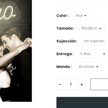
Color :
Tamaño :
Sujección :
Entrega :
Mando :