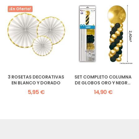
¡En Oferta!
3 ROSETAS DECORATIVAS
SET COMPLETO COLUMNA
EN BLANCO Y DORADO
DE GLOBOS ORO Y NEGRO
2,40M
5,95 €
14,90 €