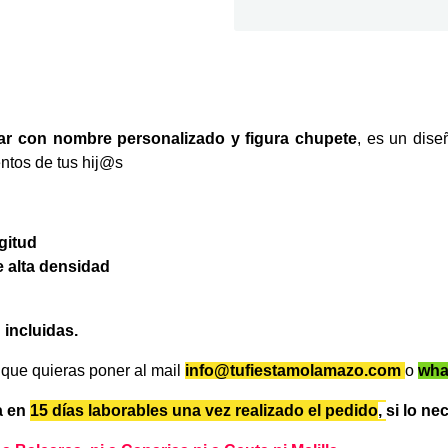
ar con nombre personalizado y figura chupete
, es un dis
ntos de tus hij@s
gitud
e alta densidad
incluidas.
que quieras poner
al
mail
info@tufiestamolamazo.com
o
wha
a en
15 días laborables
una vez realizado el pedido
,
si lo n