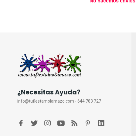
No hacemos envios a 
¿Necesitas Ayuda?
info@tufiestamolamazo.com - 644 783 727