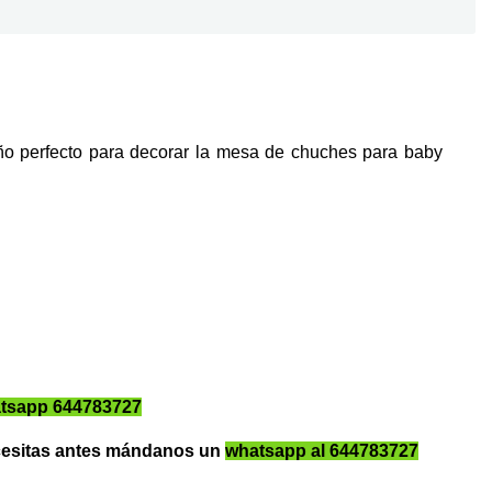
eño perfecto para decorar la mesa de chuches para baby
tsapp 644783727
ecesitas antes mándanos un
whatsapp al 644783727