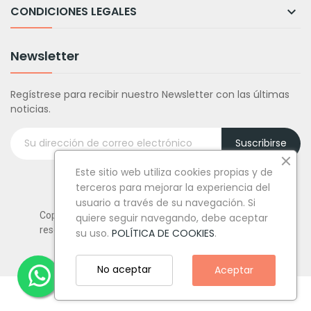
CONDICIONES LEGALES

Newsletter
Regístrese para recibir nuestro Newsletter con las últimas
noticias.
Suscribirse
Este sitio web utiliza cookies propias y de
terceros para mejorar la experiencia del
usuario a través de su navegación. Si
Copyright © Tufiestamolamazo.com - Todos los derechos
quiere seguir navegando, debe aceptar
reservados.
su uso.
POLÍTICA DE COOKIES
.
No aceptar
Aceptar