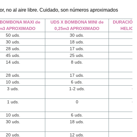
or, no al aire libre. Cuidado, son números aproximados
 BOMBONA MAXI de
UDS X BOMBONA MINI de
DURACIÓN
2m3 APROXIMADO
0,25m3 APROXIMADO
HELIO 
50 uds.
30 uds.
6-
30 uds.
18 uds.
+1
28 uds.
17 uds.
+1
45 uds.
25 uds.
6-
14 uds.
8 uds.
+2
28 uds.
17 uds.
1
10 uds.
6 uds.
2
3 uds.
1-2 uds.
+ 
1 uds.
0
+ 
10 uds.
6 uds.
5
30 uds.
18 uds.
3
20 uds.
12 uds.
5