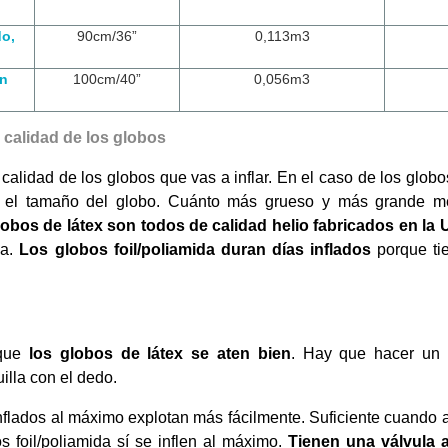
do,
90cm/36”
0,113m3
ón
100cm/40”
0,056m3
 calidad de los globos
calidad de los globos que vas a inflar. En el caso de los globos
 el tamaño del globo. Cuánto más grueso y más grande mej
obos de látex son todos de calidad helio fabricados en la 
a.
Los globos foil/poliamida duran días inflados
porque ti
 que
los globos de látex se aten bien
. Hay que hacer un nu
illa con el dedo.
nflados al máximo explotan más fácilmente. Suficiente cuando 
s foil/poliamida sí se inflen al máximo.
Tienen una válvula a