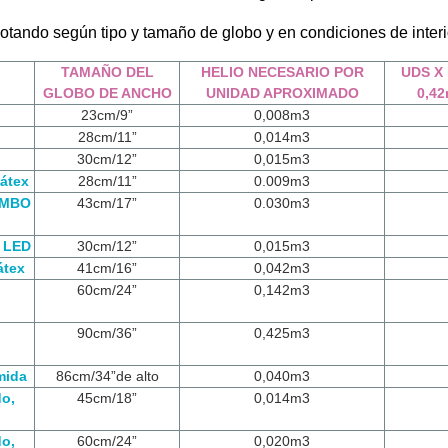
lotando según tipo y tamaño de globo y en condiciones de interi
O
TAMAÑO DEL
HELIO NECESARIO POR
UDS X
GLOBO DE ANCHO
UNIDAD APROXIMADO
0,4
23cm/9”
0,008m3
28cm/11”
0,014m3
30cm/12”
0,015m3
látex
28cm/11”
0.009m3
UMBO
43cm/17”
0.030m3
n LED
30cm/12”
0,015m3
átex
41cm/16”
0,042m3
60cm/24”
0,142m3
90cm/36”
0,425m3
mida
86cm/34”de alto
0,040m3
do,
45cm/18”
0,014m3
do,
60cm/24”
0,020m3