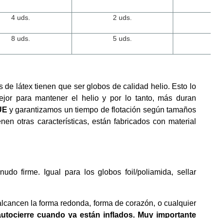
4 uds.
2 uds.
7-
8 uds.
5 uds.
7-
 de látex tienen que ser globos de calidad helio. Esto lo
or para mantener el helio y por lo tanto, más duran
UE
y garantizamos un tiempo de flotación según tamaños
enen otras características, están fabricados con material
do firme. Igual para los globos foil/poliamida, sellar
alcancen la forma redonda, forma de corazón, o cualquier
utocierre cuando ya están inflados. Muy importante