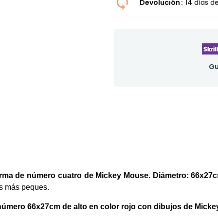
Devolución
14 dí­as 
Gu
rma de
número cuatro de
Mickey Mouse
.
Diámetro: 66x27
os más peques.
 número
66x27cm
de alto en color rojo con dibujos de Mic